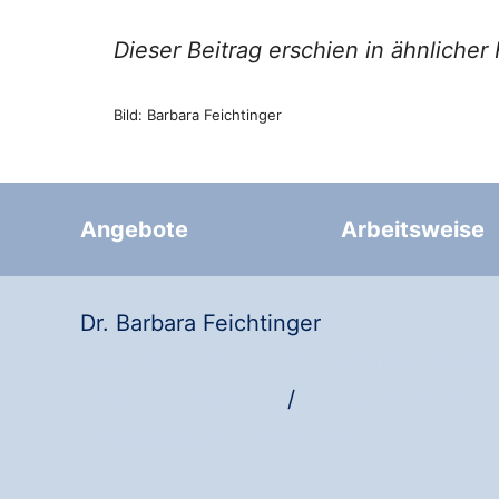
Dieser Beitrag erschien in ähnlicher
Bild: Barbara Feichtinger
Angebote
Arbeitsweise
Dr. Barbara Feichtinger
Lescherstr. 22
·
72072 Tübingen
·
Deuts
+49 7071 979 8777
/
+49 1578 38 790 
bf@barbarafeichtinger.de